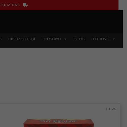
PEDIZIONI!
S
DISTRIBUTORI
CHI SIAMO
BLOG
ITALIANO
HL09