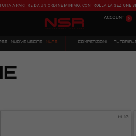
TUITA A PARTIRE DA UN ORDINE MINIMO. CONTROLLA LA SEZIONE S
ACCOUNT
0
RSE
NUOVE USCITE
NLAB
COMPETIZIONI
TUTORIAL
NE
HL10