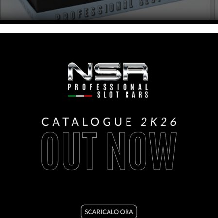
PORSCHE 917K – MARTINI HIPPIE #2 KYALAMI 9H 1970
VEDI IL PRODOTTO
SET20