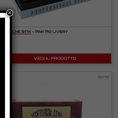
×
PORSCHE 917K – PINK PIG LIVERY
VEDI IL PRODOTTO
SET18