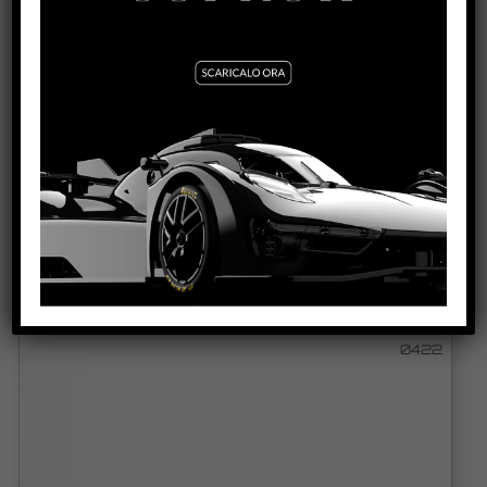
PORSCHE 997 GULF GPX 2020 #40 TARGA
FLORIO TRIBUTE LIVERY
VEDI IL PRODOTTO
0422