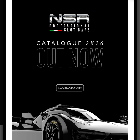
PORSCHE 908/3 –
NÜRBURGRING 1971 – #2
PRODUZIONE:
2022
MESE:
Agosto
MOTORE SW:
Shark EVO 21,5 – 21.900 rpm
LARGHEZZA:
64.5mm
ALTEZZA:
24mm
LUNGHEZZA:
124.5mm
PASSO:
76mm
DISTANZA ASSE POSTERIORE/GUIDA:
98.5mm
PESO CORPO:
13,4g
SCHEDA TECNICA