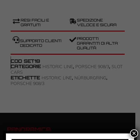
RESI FACILI E
SPEDIZIONE
GRATUITI
VELOCE E SICURA
PRODOTTI
SUPPORTO CLIENTI
GARANTITI DI ALTA
DEDICATO
QUALITÀ
COD
SET18
CATEGORIE
,
,
HISTORIC LINE
PORSCHE 908/3
SLOT
CARS
ETICHETTE
,
,
HISTORIC LINE
NÜRBURGRING
PORSCHE 908/3
PANORAMICA
×