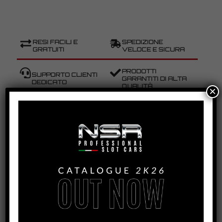
RESI FACILI E
SPEDIZIONE
GRATUITI
VELOCE E SICURA
PRODOTTI
SUPPORTO CLIENTI
GARANTITI DI ALTA
DEDICATO
QUALITÀ
×
COD
HL03
CATEGORIE
,
HISTORIC LINE
PORSCHE 917K
ETICHETTE
,
,
9H KYALAMI
HISTORIC LINE
MARTINI
,
RACING
PORSCHE 917K