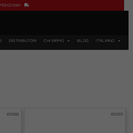
PEDIZIONI!
S
DISTRIBUTORI
CHI SIAMO
BLOG
ITALIANO
0380
0299