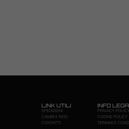
LINK UTILI
INFO LEGA
SPEDIZIONI
PRIVACY POLIC
CAMBI E RESI
COOKIE POLICY
CONTATTI
TERMINI E COND