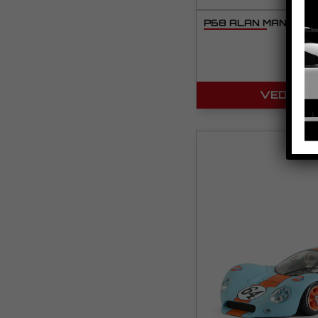
P68 ALAN MANN – L
VEDI IL 