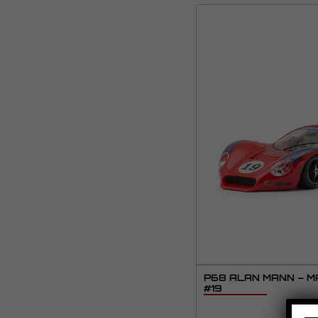
P68 ALAN MANN – MA
#19