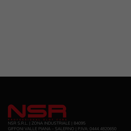
NSR S.R.L. | ZONA INDUSTRIALE | 84095
GIFFONI VALLE PIANA – SALERNO | P.IVA: ‭0444 4820650‬