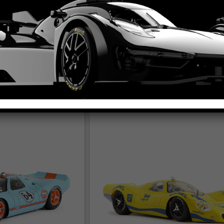
UCKY STRIKE #7
P68 ALAN MANN – MARTINI LIMIT
EDITION – #32
PRODOTTO
VEDI IL PRODOTTO
0016