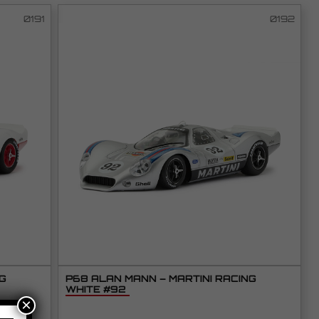
0191
0192
NG
P68 ALAN MANN – MARTINI RACING
WHITE #92
×