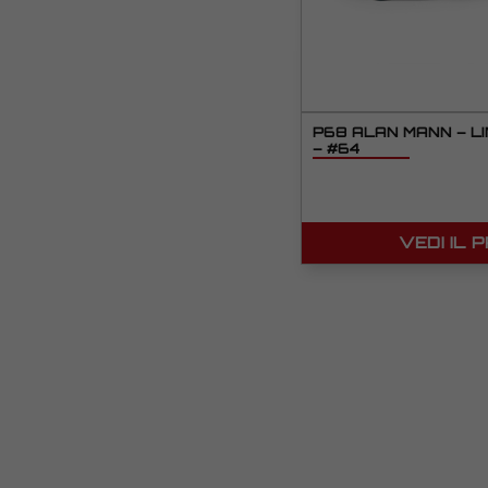
P68 ALAN MANN – LI
– #64
VEDI IL 