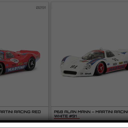
0291
RTINI RACING RED
P68 ALAN MANN – MARTINI RACI
WHITE #91