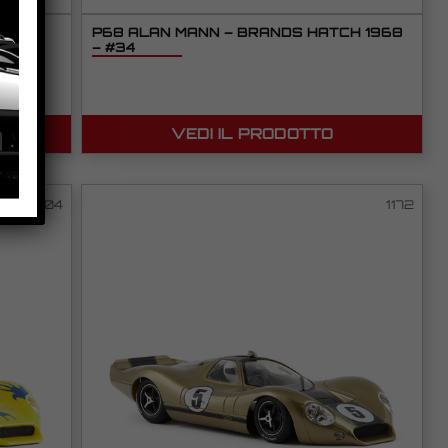
ED
P68 ALAN MANN – BRANDS HATCH 1968
– #34
VEDI IL PRODOTTO
0004
1172