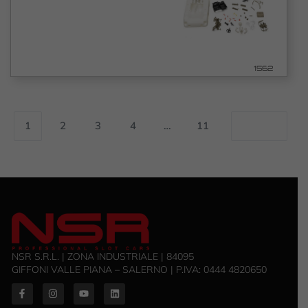
1562
1
2
3
4
…
11
NSR S.R.L. | ZONA INDUSTRIALE | 84095
GIFFONI VALLE PIANA – SALERNO | P.IVA: ‭0444 4820650‬