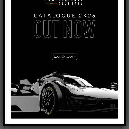
LOLA T280/290 LEXAN ULTRALIGHT COCKPIT
FOR RACING
VEDI TUTORIAL
VEDI IL PRODOTTO
1569
MCLAREN 720S LEXAN ULTRALIGHT COCKPIT
FOR RACING
VEDI TUTORIAL
VEDI IL PRODOTTO