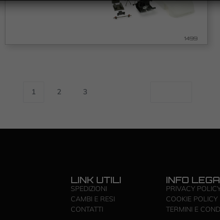
1499
1
2
3
LINK UTILI
INFO LEGA
SPEDIZIONI
PRIVACY POLIC
CAMBI E RESI
COOKIE POLICY
CONTATTI
TERMINI E COND