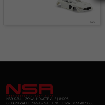
1515
NSR S.R.L. | ZONA INDUSTRIALE | 84095
GIFFONI VALLE PIANA – SALERNO | P.IVA: ‭0444 4820650‬