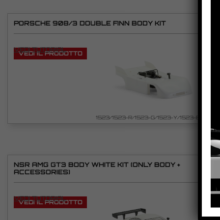
PORSCHE 908/3 DOUBLE FINN BODY KIT
VEDI TUTORIAL
VEDI IL PRODOTTO
1523/1523-R/1523-G/1523-Y/1523-B
NSR AMG GT3 BODY WHITE KIT (ONLY BODY +
ACCESSORIES)
VEDI TUTORIAL
VEDI IL PRODOTTO