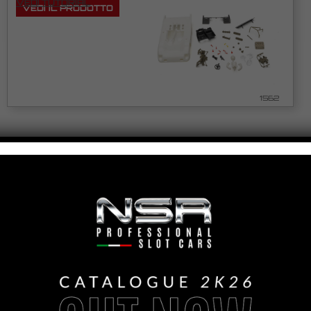
VEDI TUTORIAL
VEDI IL PRODOTTO
1562
MCLAREN 720S BODY KIT
VEDI TUTORIAL
VEDI IL PRODOTTO
1531/1531-B/1531-R/1531-Y/1531-G