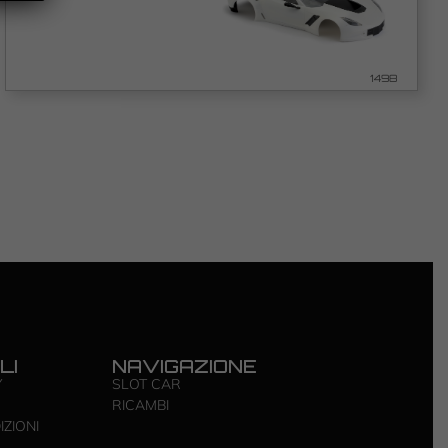
1498
LI
NAVIGAZIONE
Y
SLOT CAR
RICAMBI
IZIONI