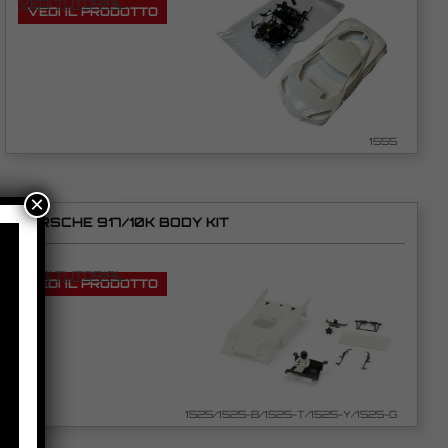
VEDI TUTORIAL
VEDI IL PRODOTTO
1555
×
PORSCHE 917/10K BODY KIT
VEDI TUTORIAL
VEDI IL PRODOTTO
1525/1525-B/1525-T/1525-Y/1525-G