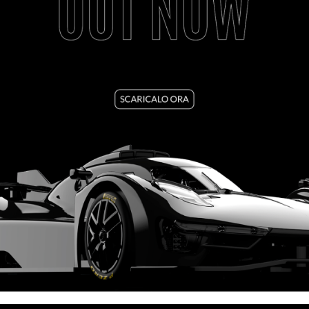
FORMULA NSR 86/89 BODY KIT
VEDI TUTORIAL
VEDI IL PRODOTTO
1521/1521B/1521R/1521Y/1521G
PORSCHE 908/3 BODY KIT CLEAR
VEDI TUTORIAL
VEDI IL PRODOTTO