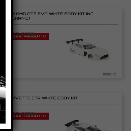
NSR AMG GT3 EVO WHITE BODY KIT (NO
MECHANIC)
VEDI TUTORIAL
VEDI IL PRODOTTO
1515EVO
CORVETTE C7R WHITE BODY KIT
VEDI TUTORIAL
VEDI IL PRODOTTO