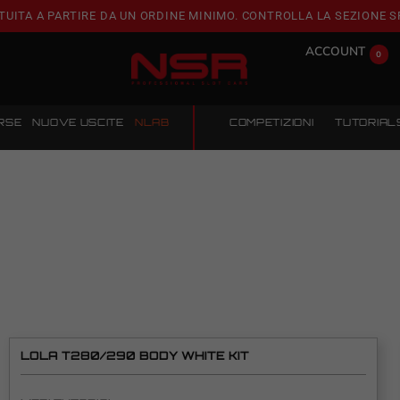
TUITA A PARTIRE DA UN ORDINE MINIMO. CONTROLLA LA SEZIONE S
ACCOUNT
0
RSE
NUOVE USCITE
NLAB
COMPETIZIONI
TUTORIAL
LOLA T280/290 BODY WHITE KIT