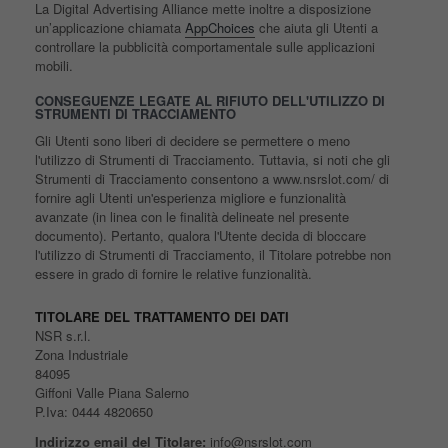
La Digital Advertising Alliance mette inoltre a disposizione
un’applicazione chiamata
AppChoices
che aiuta gli Utenti a
controllare la pubblicità comportamentale sulle applicazioni
mobili.
CONSEGUENZE LEGATE AL RIFIUTO DELL'UTILIZZO DI
STRUMENTI DI TRACCIAMENTO
Gli Utenti sono liberi di decidere se permettere o meno
l'utilizzo di Strumenti di Tracciamento. Tuttavia, si noti che gli
Strumenti di Tracciamento consentono a www.nsrslot.com/ di
fornire agli Utenti un'esperienza migliore e funzionalità
avanzate (in linea con le finalità delineate nel presente
documento). Pertanto, qualora l'Utente decida di bloccare
l'utilizzo di Strumenti di Tracciamento, il Titolare potrebbe non
essere in grado di fornire le relative funzionalità.
TITOLARE DEL TRATTAMENTO DEI DATI
NSR s.r.l.
Zona Industriale
84095
Giffoni Valle Piana Salerno
P.Iva: ‭0444 4820650‬
Indirizzo email del Titolare:
info@nsrslot.com