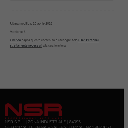
Ultima modifica: 25 aprile 2026
Versione: 3
iubenda
ospita questo contenuto e raccoglie solo
i Dati Personali
strettamente necessari
alla sua fornitura.
NSR S.R.L. | ZONA INDUSTRIALE | 84095
GIFFONI VALLE PIANA – SALERNO | P.IVA: ‭0444 4820650‬