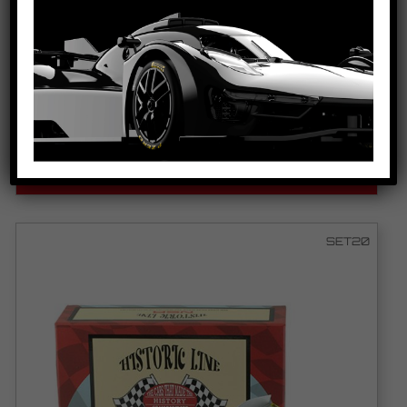
PORSCHE 917K – #22 MARTINI – SPA
1000KM 1971
VEDI IL PRODOTTO
SET20