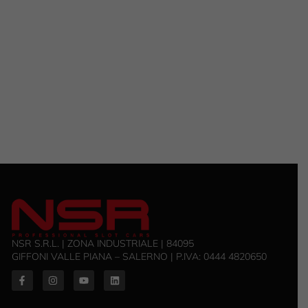
NSR S.R.L. | ZONA INDUSTRIALE | 84095
GIFFONI VALLE PIANA – SALERNO | P.IVA: ‭0444 4820650‬