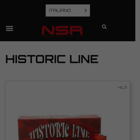
ITALIANO
HISTORIC LINE
HL11