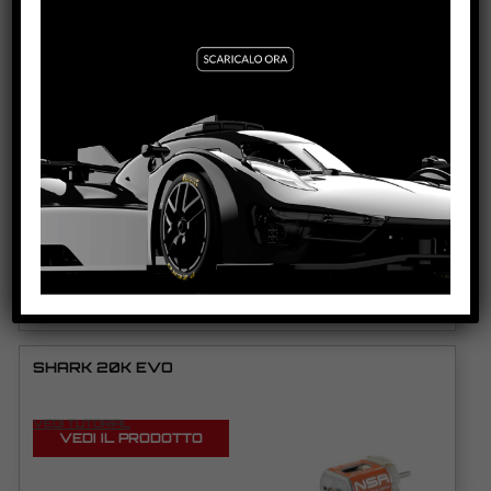
PRODOTTI CORRELATI
RACING PICKUP GUIDES (ALL MODELS)
VEDI TUTORIAL
VEDI IL PRODOTTO
4860-1-
14841/4842/4843/4844/4845/4859/4841BLACK/4842BLACK/4
844BLACK/4859BLACK
SHARK 20K EVO
VEDI TUTORIAL
VEDI IL PRODOTTO