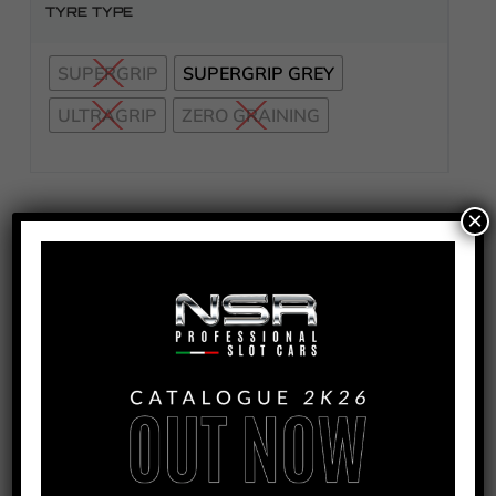
TYRE TYPE
SUPERGRIP
SUPERGRIP GREY
ULTRAGRIP
ZERO GRAINING
×
Per l'acquisto del prodotto contatta i nostri
distributori
COD
5208Z/5209EVO/5208EVO/5259EVO
CATEGORIA
PNEUMATICI POSTERIORI
ETICHETTE
,
Abarth 500
CLASSIC