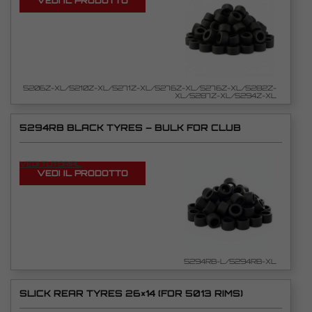
VEDI IL PRODOTTO
5206Z-XL/5210Z-XL/5271Z-XL/5276Z-XL/5276Z-XL/5282Z-
XL/5287Z-XL/5294Z-XL
5294RB BLACK TYRES – BULK FOR CLUB
VEDI TUTORIAL
VEDI IL PRODOTTO
5294RB-L/5294RB-XL
SLICK REAR TYRES 26×14 (FOR 5013 RIMS)