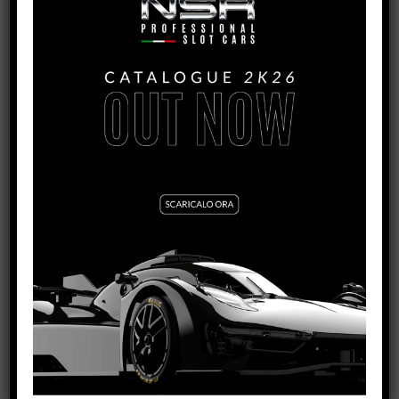
9074S/9075S/9076S/9074U/9075U/9076U/9083/9073S/907
3U/9077S/9078S/9079S/9077U/9078U/9079U
3/32 REAR SLICK RTR GLUED AND TRUED
TYRES FOR CLASSIC CARS
VEDI TUTORIAL
VEDI IL PRODOTTO
9005/9070/9071/9006/9085/9086/9030/9084
3/32 SPONGE TYRES RTR GLUED AND TRUED
VEDI TUTORIAL
VEDI IL PRODOTTO