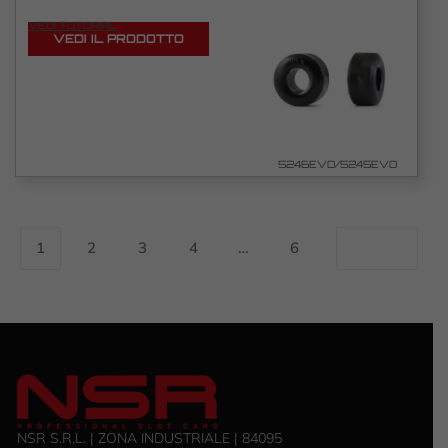
VEDI TUTORIAL
VEDI IL PRODOTTO
5246EVO/5245EVO
1
2
3
4
…
6
NSR S.R.L. | ZONA INDUSTRIALE | 84095