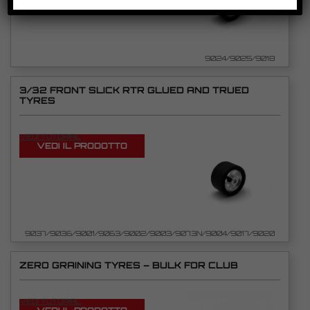
9024/9025/9018
3/32 FRONT SLICK RTR GLUED AND TRUED
TYRES
VEDI TUTORIAL
VEDI IL PRODOTTO
9037/9036/9001/9063/9002/9003/9073N/9004/9017/9020
ZERO GRAINING TYRES – BULK FOR CLUB
VEDI TUTORIAL