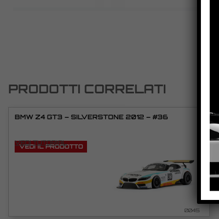
PRODOTTI CORRELATI
BMW Z4 GT3 – SILVERSTONE 2012 – #36
VEDI TUTORIAL
VEDI IL PRODOTTO
0045