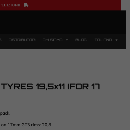
PEDIZIONI!
S
DISTRIBUTORI
CHI SIAMO
BLOG
ITALIANO
TYRES 19,5×11 (FOR 17
 pack.
l on 17mm GT3 rims: 20,8