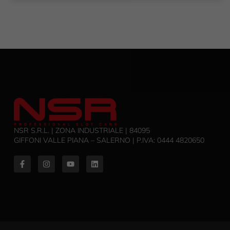
NSR S.R.L. | ZONA INDUSTRIALE | 84095
GIFFONI VALLE PIANA – SALERNO | P.IVA: ‭0444 4820650‬