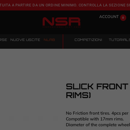
TUITA A PARTIRE DA UN ORDINE MINIMO. CONTROLLA LA SEZIONE S
ACCOUNT
0
RSE
NUOVE USCITE
NLAB
COMPETIZIONI
TUTORIAL
SLICK FRONT 
RIMS)
No Friction front tires. 4pcs per
Compatible with 17mm rims.
Diameter of the complete whee