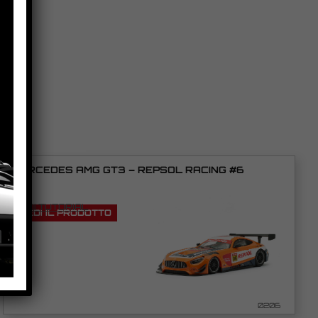
MERCEDES AMG GT3 – REPSOL RACING #6
VEDI TUTORIAL
VEDI IL PRODOTTO
0206