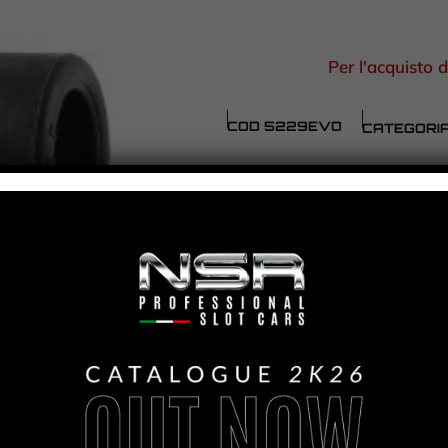
Per l'acquisto d
COD
5229EVO
CATEGORI