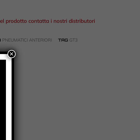
el prodotto contatta i nostri distributori
PNEUMATICI ANTERIORI
GT3
A
TAG
×