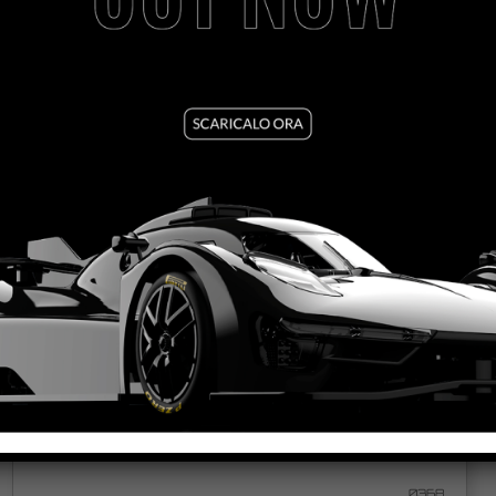
MCLAREN 720S – 2SEAS #7 GULF 12 HOURS
BAHRAIN 2021
VEDI TUTORIAL
VEDI IL PRODOTTO
0368