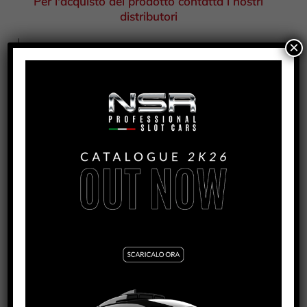
Per l'acquisto del prodotto contatta i nostri
distributori
×
COD
5202EVO
CATEGORIA
TAG
PNEUMATICI ANTERIORI
GT3
PRODOTTI CORRELATI
MCLAREN 720S – YCO_96 2020 BRITISH GT
VEDI TUTORIAL
VEDI IL PRODOTTO