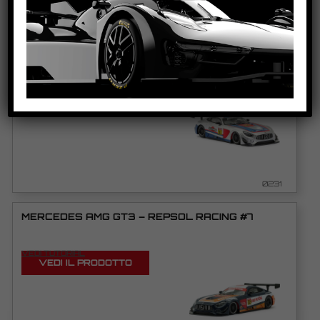
0408
MERCEDES AMG GT3 – MARTINI RACING #31 –
GREY
VEDI TUTORIAL
VEDI IL PRODOTTO
0231
MERCEDES AMG GT3 – REPSOL RACING #7
VEDI TUTORIAL
VEDI IL PRODOTTO