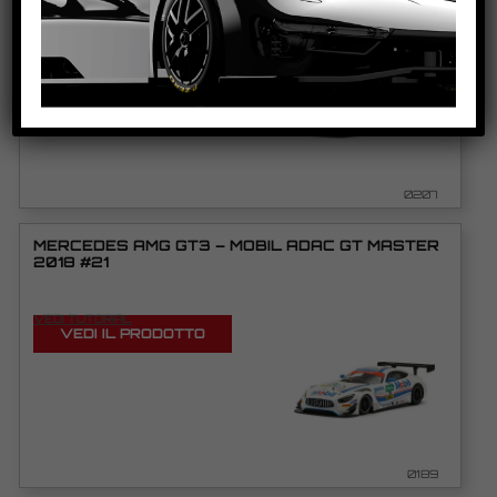
VEDI TUTORIAL
VEDI IL PRODOTTO
0207
MERCEDES AMG GT3 – MOBIL ADAC GT MASTER
2018 #21
VEDI TUTORIAL
VEDI IL PRODOTTO
0189