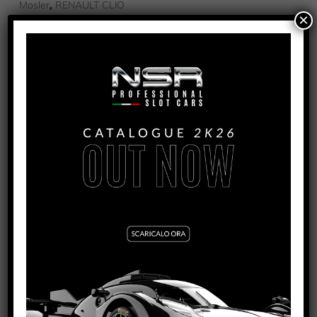
,
Mosler
RENAULT CLIO
×
PRODOTTI CORRELATI
MCLAREN 720S – 2SEAS #7 GULF 12 HOURS
BAHRAIN 2021
VEDI TUTORIAL
VEDI IL PRODOTTO
0368
MERCEDES AMG GT3 – REPSOL RACING #7