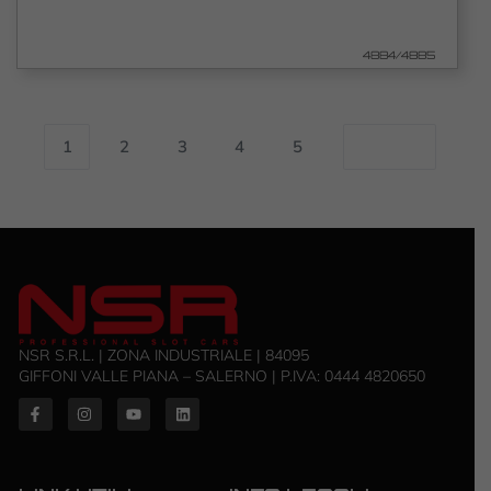
4884/4885
1
2
3
4
5
NSR S.R.L. | ZONA INDUSTRIALE | 84095
GIFFONI VALLE PIANA – SALERNO | P.IVA: ‭0444 4820650‬