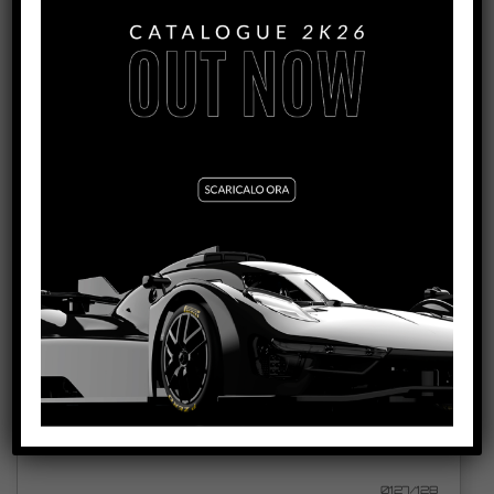
SALVATORE NOVIELLO 8TH ANNIVERSARY #64
VEDI TUTORIAL
VEDI IL PRODOTTO
0183/0184
SALVATORE NOVIELLO 7TH ANNIVERSARY #64
VEDI TUTORIAL
VEDI IL PRODOTTO
0127/128