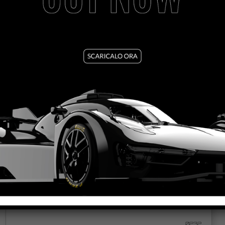
MERCEDES AMG GT3 – MARTINI RACING #32 –
BLACK
VEDI TUTORIAL
VEDI IL PRODOTTO
0232