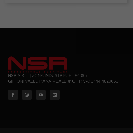
NSR S.R.L. | ZONA INDUSTRIALE | 84095
GIFFONI VALLE PIANA – SALERNO | P.IVA: ‭0444 4820650‬