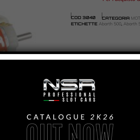
COD
3040
MOT
CATEGORIA
Abarth 500
Abarth 
ETICHETTE
,