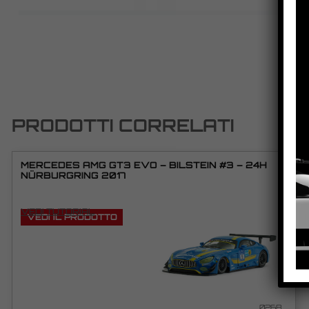
PRODOTTI CORRELATI
MERCEDES AMG GT3 EVO – BILSTEIN #3 – 24H
NÜRBURGRING 2017
VEDI TUTORIAL
VEDI IL PRODOTTO
0268