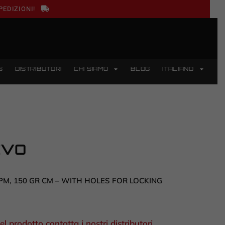
PEDIZIONI!
S
DISTRIBUTORI
CHI SIAMO
BLOG
ITALIANO
EVO
PM, 150 GR CM – WITH HOLES FOR LOCKING
el prodotto contatta i nostri distributori