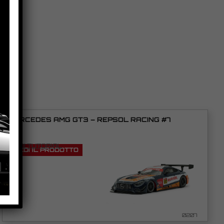
MERCEDES AMG GT3 – REPSOL RACING #7
VEDI TUTORIAL
VEDI IL PRODOTTO
0207