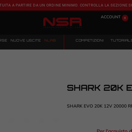
TUITA A PARTIRE DA UN ORDINE MINIMO. CONTROLLA LA SEZIONE S
ACCOUNT
0
RSE
NUOVE USCITE
NLAB
COMPETIZIONI
TUTORIAL
SHARK 20K 
SHARK EVO 20K 12V 20000 R
Per l'acquisto d