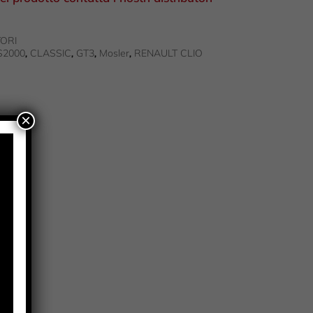
ORI
S2000
CLASSIC
GT3
Mosler
RENAULT CLIO
,
,
,
,
×