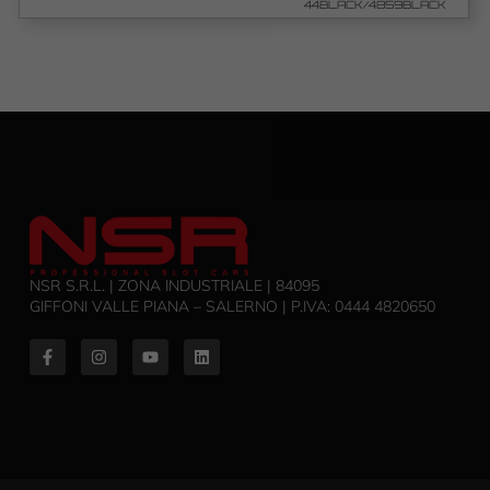
44BLACK/4859BLACK
NSR S.R.L. | ZONA INDUSTRIALE | 84095
GIFFONI VALLE PIANA – SALERNO | P.IVA: ‭0444 4820650‬