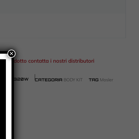
×
el prodotto contatta i nostri distributori
320Y/1320W
BODY KIT
Mosler
CATEGORIA
TAG