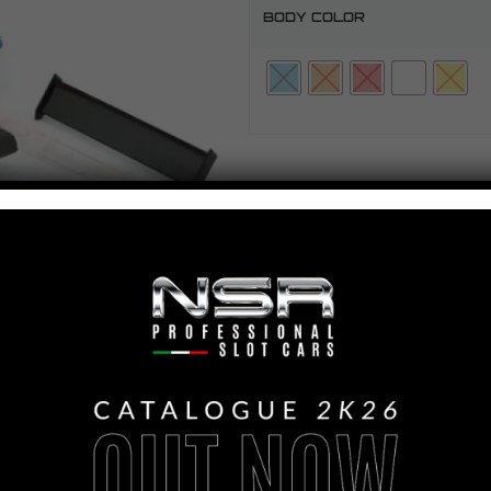
BODY COLOR
Per l'acquisto d
COD
1320B/1320O/1320R/1