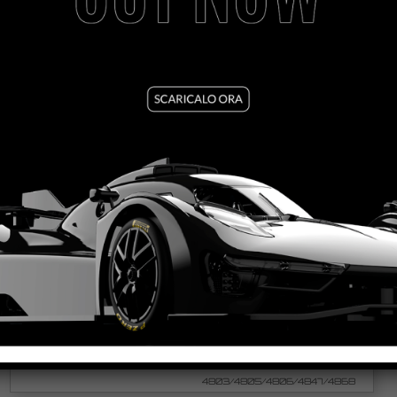
3/32 AUTOLUBRICANT & NO FRICTION BUSHINGS
VEDI TUTORIAL
VEDI IL PRODOTTO
4803/4805/4806/4847/4868