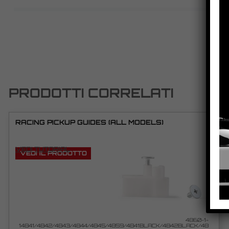
PRODOTTI CORRELATI
RACING PICKUP GUIDES (ALL MODELS)
VEDI TUTORIAL
VEDI IL PRODOTTO
4860-1-
14841/4842/4843/4844/4845/4859/4841BLACK/4842BLACK/48