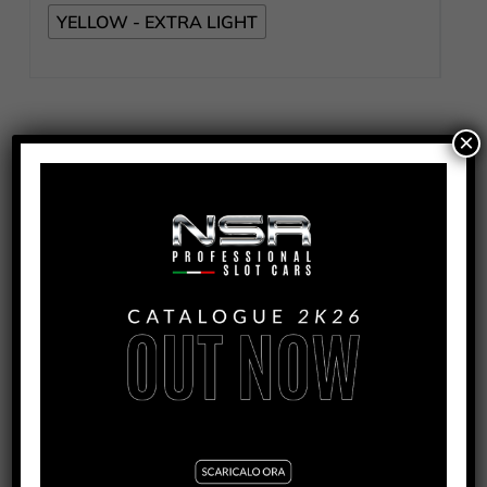
YELLOW - EXTRA LIGHT
×
Per l'acquisto del prodotto contatta i nostri
distributori
COD
1448/1449/1540/1451/1481
CATEGORIE
,
,
MECCANICA
RICAMBI
Telaio
TAG
Mosler
PRODOTTI CORRELATI
3/32” HARD STEEL AXLE