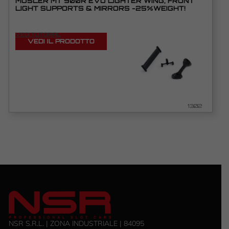
MOSLER MT 900R EVO LIGHTER WING, FRONT
LIGHT SUPPORTS & MIRRORS -25%WEIGHT!
VEDI TUTORIAL
VEDI IL PRODOTTO
1302
NSR S.R.L. | ZONA INDUSTRIALE | 84095