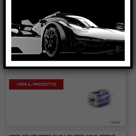
VEDI TUTORIAL
VEDI IL PRODOTTO
4801/4802/4866
SHARK 25K EVO
VEDI TUTORIAL
VEDI IL PRODOTTO
3043