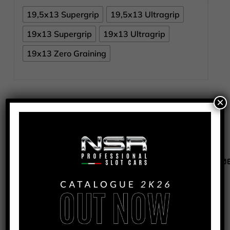
19,5x13 Supergrip
19,5x13 Ultragrip
19x13 Supergrip
19x13 Ultragrip
19x13 Zero Graining
×
Per l'acquisto del prodotto contatta i nostri
distributori
COD
9050/9038/9044/9067/9051/9039/9045/90
CATEGORIA
PNEUMATICI TORNITI
TAG
FORMULA 86/89