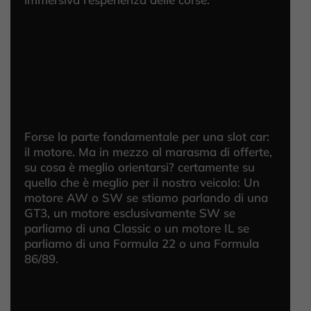
GUIDA
ALL’ACQUISTO DEI
MOTORI PER SLOT
CAR
Forse la parte fondamentale per una slot car:
il motore. Ma in mezzo al marasma di offerte,
su cosa è meglio orientarsi? certamente su
quello che è meglio per il nostro veicolo: Un
motore AW o SW se stiamo parlando di una
GT3, un motore esclusivamente SW se
parliamo di una Classic o un motore IL se
parliamo di una Formula 22 o una Formula
86/89.