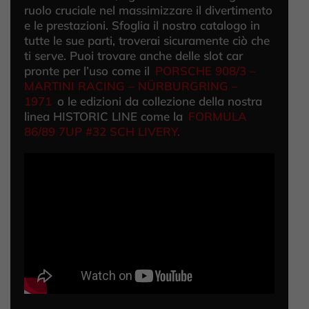
ruolo cruciale nel massimizzare il divertimento
e le prestazioni. Sfoglia il nostro catalogo in
tutte le sue parti, troverai sicuramente ciò che
ti serve. Puoi trovare anche delle slot car
pronte per l’uso come il
PORSCHE 908/3 –
MARTINI RACING – NÜRBURGRING –
1971
o le edizioni da collezione della nostra
linea HISTORIC LINE come la
FORMULA
86/89 7UP #32 SCH LIVERY
.