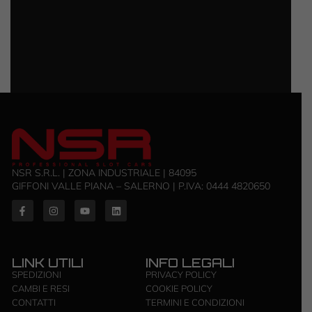
NSR S.R.L. | ZONA INDUSTRIALE | 84095
GIFFONI VALLE PIANA – SALERNO | P.IVA: ‭0444 4820650‬
LINK UTILI
INFO LEGALI
SPEDIZIONI
PRIVACY POLICY
CAMBI E RESI
COOKIE POLICY
CONTATTI
TERMINI E CONDIZIONI