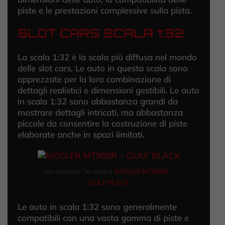
piste e le prestazioni complessive sulla pista.
SLOT CARS SCALA 1:32
La scala 1:32 è
la scala più diffusa
nel mondo
delle slot cars. Le auto in questa scala sono
apprezzate per la loro combinazione di
dettagli realistici e dimensioni gestibili. Le auto
in scala 1:32 sono abbastanza grandi da
mostrare dettagli intricati, ma abbastanza
piccole da consentire la costruzione di piste
elaborate anche in spazi limitati.
Un esempio? la nostra
MOSLER MT900R –
GULF BLACK
Le auto in scala 1:32 sono generalmente
compatibili con una vasta gamma di piste e