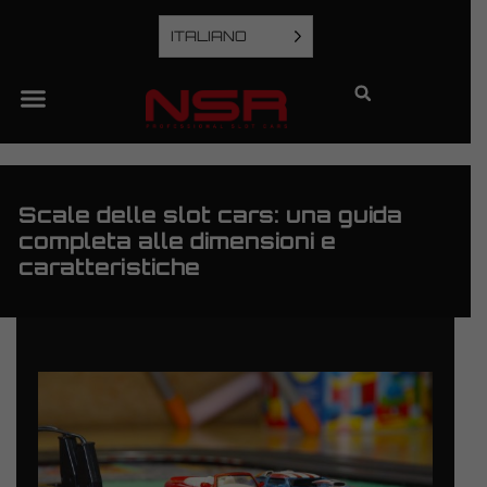
ITALIANO
Scale delle slot cars: una guida
completa alle dimensioni e
caratteristiche