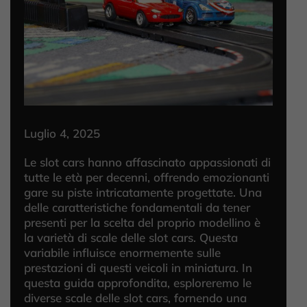
Luglio 4, 2025
Le slot cars hanno affascinato appassionati di
tutte le età per decenni, offrendo emozionanti
gare su piste intricatamente progettate. Una
delle caratteristiche fondamentali da tener
presenti per la scelta del proprio modellino è
la varietà di scale delle slot cars. Questa
variabile influisce enormemente sulle
prestazioni di questi veicoli in miniatura. In
questa guida approfondita, esploreremo le
diverse scale delle slot cars, fornendo una