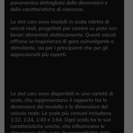
panoramica dettagliata delle dimensioni e
delle caratteristiche di ciascuna.
Le slot cars sono modelli in scala ridotta di
veicoli reali, progettati per correre su piste con
binari alimentati elettricamente. Questi veicoli
offrono un’esperienza di gara coinvolgente e
stimolante, sia per i principianti che per gli
appassionati più esperti.
LE SCALE DELLE
SLOT CARS
Le slot cars sono disponibili in una varietà di
scale, che rappresentano il rapporto tra le
dimensioni del modello e le dimensioni del
veicolo reale. Le scale più comuni includono
1:32, 1:24, 1:43 e 1:64. Ogni scala ha le sue
caratteristiche uniche, che influenzano le
dimensioni delle auto, la compatibilità delle