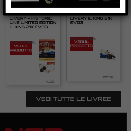
FORMULA 86/89
FORMULA 86/89
CANDY #19 AS
CANDY #20 JC
LIVERY – HISTORIC
LIVERY IL KING 21K
LINE LIMITED EDITION
EVO3
IL KING 21K EVO3
VEDI TUTORIAL
VEDI IL
VEDI TUTORIAL
PRODOTTO
VEDI IL
PRODOTTO
0573IL
HL09
VEDI TUTTE LE LIVREE