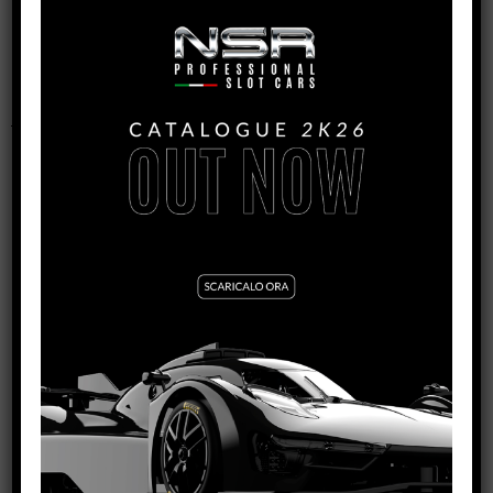
VEDI TUTTE LE LIVREE
FORMULA 86/89
FORMULA 86/89
FORMULA 86/89
MP4/2 1986 #1
MP4/2 ESTORIL
A.PROST LIVERY IL
1986 #2 K.ROSBERG
KING 21K EVO3
LIVERY IL KING 21K
EVO3
VEDI TUTORIAL
VEDI IL
VEDI TUTORIAL
PRODOTTO
VEDI IL
PRODOTTO
HL11
HL10