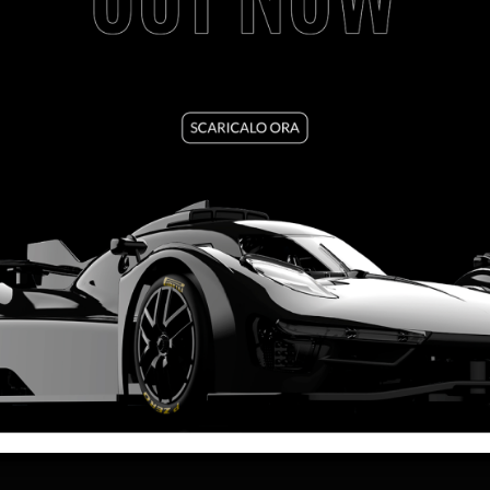
VEDI TUTORIAL
VEDI IL PRODOTTO
0325IL
LINK UTILI
INFO LEGA
SPEDIZIONI
PRIVACY POLIC
CAMBI E RESI
COOKIE POLICY
CONTATTI
TERMINI E COND