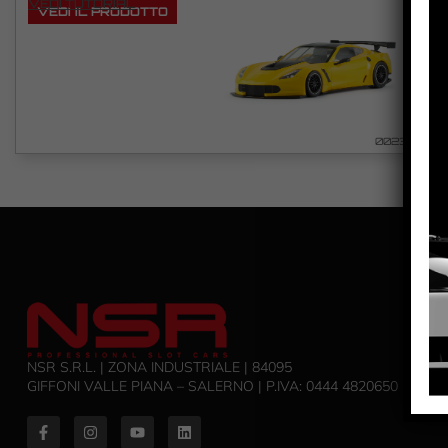
VEDI TUTORIAL
VEDI IL PRODOTTO
0023
NSR S.R.L. | ZONA INDUSTRIALE | 84095
GIFFONI VALLE PIANA – SALERNO | P.IVA: ‭0444 4820650‬