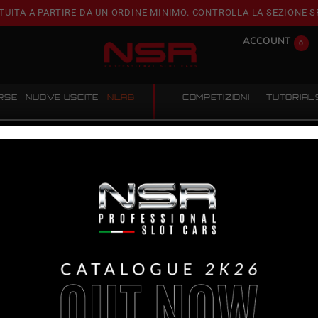
TUITA A PARTIRE DA UN ORDINE MINIMO. CONTROLLA LA SEZIONE S
ACCOUNT
0
RSE
NUOVE USCITE
NLAB
COMPETIZIONI
TUTORIAL
ST CAR
FORMULA 22 – YELLOW TEST CAR