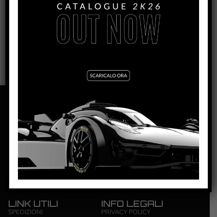
0007
NSR S.R.L. | ZONA INDUSTRIALE | 84095
GIFFONI VALLE PIANA – SALERNO | P.IVA: ‭0444 4820650‬
LINK UTILI
INFO LEGALI
SPEDIZIONI
PRIVACY POLICY