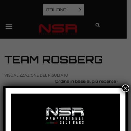
ITALIANO
TEAM ROSBERG
VISUALIZZAZIONE DEL RISULTATO
Ordina in base al più recente
×
AUDI R8 LMS – FIA GT3 EUROPEAN
CHAMPIONSHIP 2010 – TEAM ROSBERG – #3
VEDI TUTORIAL
VEDI IL PRODOTTO