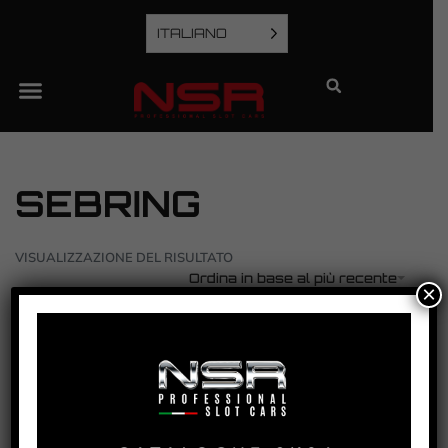
ITALIANO
SEBRING
VISUALIZZAZIONE DEL RISULTATO
Ordina in base al più recente
×
MERCEDES AMG GT3 – SEBRING 2017 – #33
VEDI TUTORIAL
VEDI IL PRODOTTO