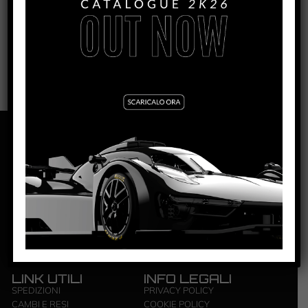
0114
NSR S.R.L. | ZONA INDUSTRIALE | 84095
GIFFONI VALLE PIANA – SALERNO | P.IVA: ‭0444 4820650‬
LINK UTILI
INFO LEGALI
SPEDIZIONI
PRIVACY POLICY
CAMBI E RESI
COOKIE POLICY