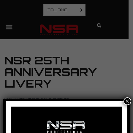
ITALIANO
NSR 25TH
ANNIVERSARY
LIVERY
×
VISUALIZZAZIONE DEL RISULTATO
Ordina in base al più recente
FORMULA 86/89 – NSR 25TH ANNIVERSARY
LIMITED EDITION