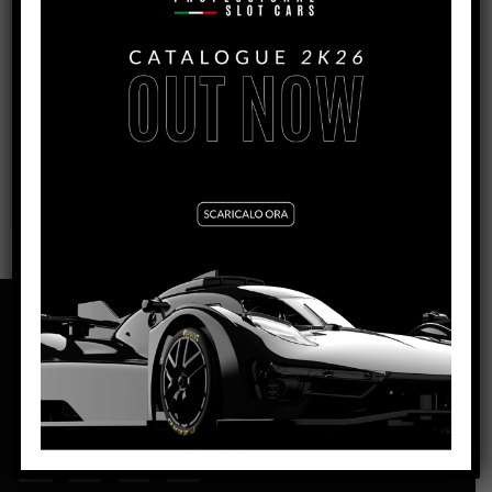
VEDI TUTORIAL
VEDI IL PRODOTTO
SET25
NSR S.R.L. | ZONA INDUSTRIALE | 84095
GIFFONI VALLE PIANA – SALERNO | P.IVA: ‭0444 4820650‬