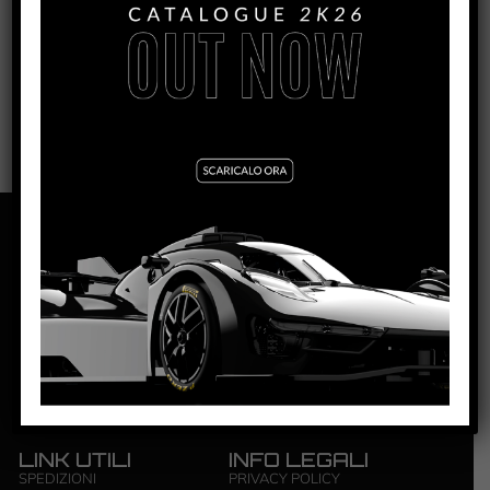
0055
NSR S.R.L. | ZONA INDUSTRIALE | 84095
GIFFONI VALLE PIANA – SALERNO | P.IVA: ‭0444 4820650‬
LINK UTILI
INFO LEGALI
SPEDIZIONI
PRIVACY POLICY