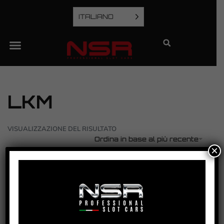
ITALIANO
LKM
VISUALIZZAZIONE DEL RISULTATO
Ordina in base al più recente
×
PORSCHE 997 GT3 – SILVERSTONE 2009 – LKM
– #61
VEDI TUTORIAL
VEDI IL PRODOTTO