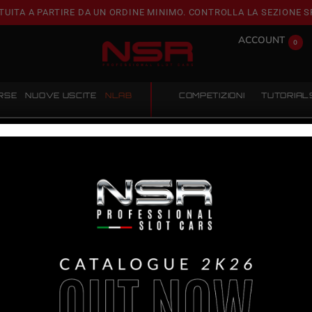
TUITA A PARTIRE DA UN ORDINE MINIMO. CONTROLLA LA SEZIONE S
ACCOUNT
0
RSE
NUOVE USCITE
NLAB
COMPETIZIONI
TUTORIAL
TER
MOSLER MT900R – JÄGERMEISTER #44