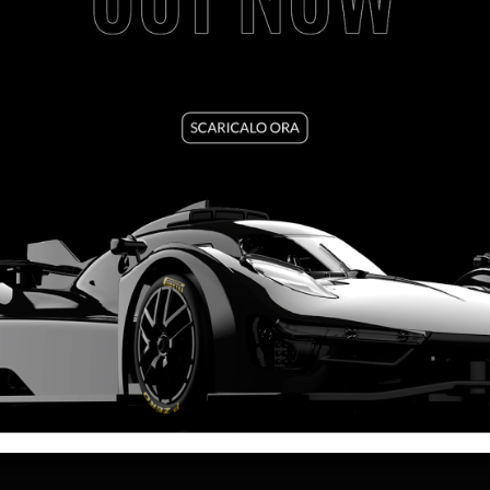
VEDI TUTORIAL
VEDI IL PRODOTTO
0105/0106
LINK UTILI
INFO LEGA
SPEDIZIONI
PRIVACY POLIC
CAMBI E RESI
COOKIE POLICY
CONTATTI
TERMINI E COND