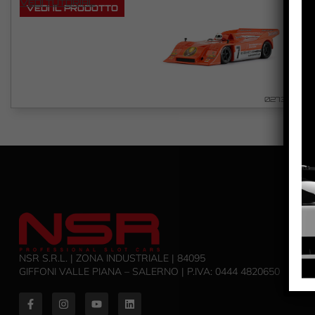
VEDI TUTORIAL
VEDI IL PRODOTTO
0273
NSR S.R.L. | ZONA INDUSTRIALE | 84095
GIFFONI VALLE PIANA – SALERNO | P.IVA: ‭0444 4820650‬