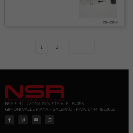
0640SW
1
2
NSR S.R.L. | ZONA INDUSTRIALE | 84095
GIFFONI VALLE PIANA – SALERNO | P.IVA: ‭0444 4820650‬