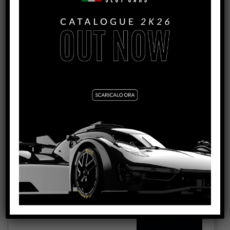
NSR HYPERCAR COCKPIT + ACCESSORIES
VEDI IL PRODOTTO
VEDI TUTORIAL
1574
NSR HYPERCAR REAR WING – MIRRORS
VEDI IL PRODOTTO
VEDI TUTORIAL