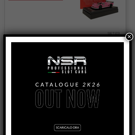
SET23
×
MOSLER MT900R MARTINI LIVERY YELLOW #59
“REPARTO CORSE” – RACE SETUP FOR WOODEN
TRACKS
VEDI TUTORIAL
VEDI IL PRODOTTO
0559RCW-SW
MOSLER MT900R MARTINI LIVERY RED #58
“REPARTO CORSE” – RACE SETUP FOR PLASTIC