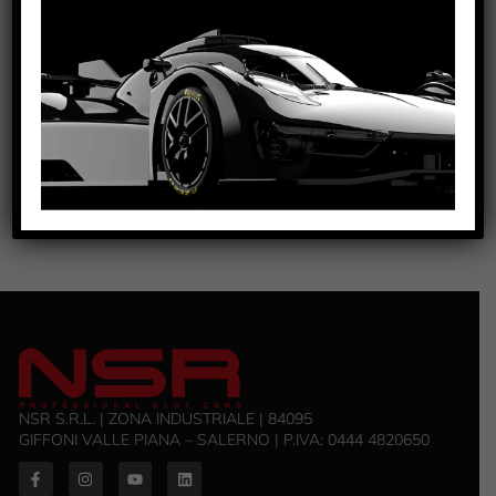
TRACKS
VEDI TUTORIAL
VEDI IL PRODOTTO
0558AW-RCP
NSR S.R.L. | ZONA INDUSTRIALE | 84095
GIFFONI VALLE PIANA – SALERNO | P.IVA: ‭0444 4820650‬