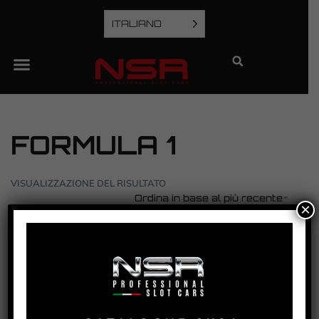
ITALIANO
FORMULA 1
VISUALIZZAZIONE DEL RISULTATO
Ordina in base al più recente
×
3/32″ DRILLED RACING AXLE – EXTRALIGHT
VEDI TUTORIAL
VEDI IL PRODOTTO