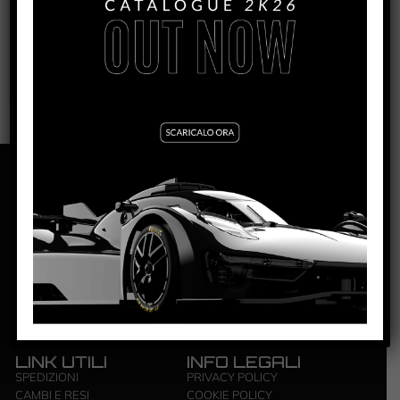
4871/4872
NSR S.R.L. | ZONA INDUSTRIALE | 84095
GIFFONI VALLE PIANA – SALERNO | P.IVA: ‭0444 4820650‬
LINK UTILI
INFO LEGALI
SPEDIZIONI
PRIVACY POLICY
CAMBI E RESI
COOKIE POLICY