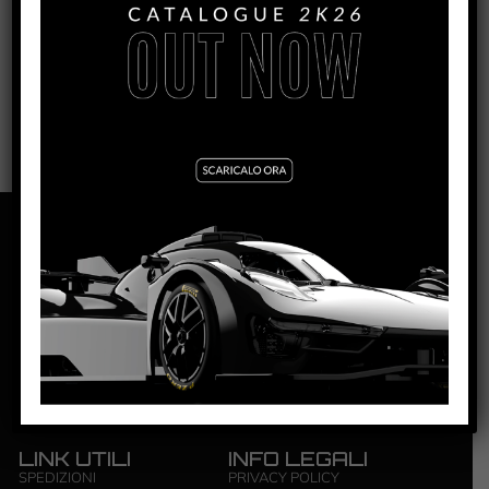
1191
NSR S.R.L. | ZONA INDUSTRIALE | 84095
GIFFONI VALLE PIANA – SALERNO | P.IVA: ‭0444 4820650‬
LINK UTILI
INFO LEGALI
SPEDIZIONI
PRIVACY POLICY