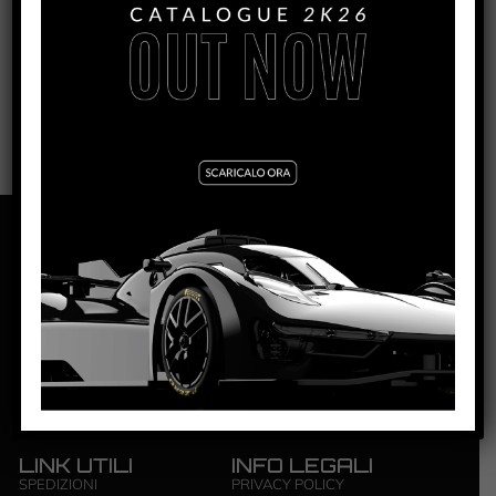
0012
NSR S.R.L. | ZONA INDUSTRIALE | 84095
GIFFONI VALLE PIANA – SALERNO | P.IVA: ‭0444 4820650‬
LINK UTILI
INFO LEGALI
SPEDIZIONI
PRIVACY POLICY