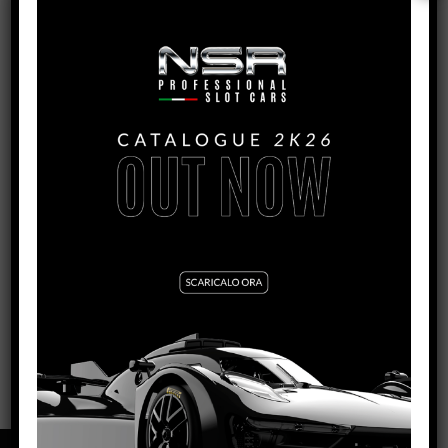
0369
MCLAREN 720S – 2SEAS #7 GULF 12 HOURS
BAHRAIN 2021
VEDI TUTORIAL
VEDI IL PRODOTTO
0368