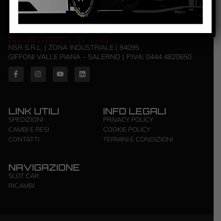
NSR S.R.L. | ZONA INDUSTRIALE | 84095
GIFFONI VALLE PIANA – SALERNO | P.IVA: ‭0444 4820650‬
LINK UTILI
INFO LEGALI
SPEDIZIONI
PRIVACY POLICY
CAMBI E RESI
COOKIE POLICY
CONTATTI
TERMINI E CONDIZIONI
NAVIGAZIONE
SLOT CAR
RICAMBI