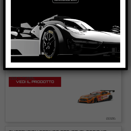
VEDI TUTORIAL
VEDI IL PRODOTTO
0023
MERCEDES AMG GT3 – REPSOL RACING #6
VEDI TUTORIAL
VEDI IL PRODOTTO
0206