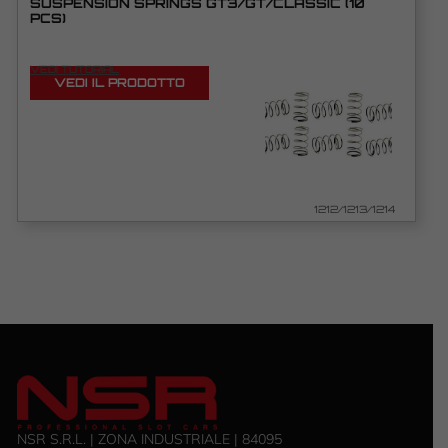
SUSPENSION SPRINGS GT3/GT/CLASSIC (10
PCS)
VEDI TUTORIAL
VEDI IL PRODOTTO
1212/1213/1214
NSR S.R.L. | ZONA INDUSTRIALE | 84095