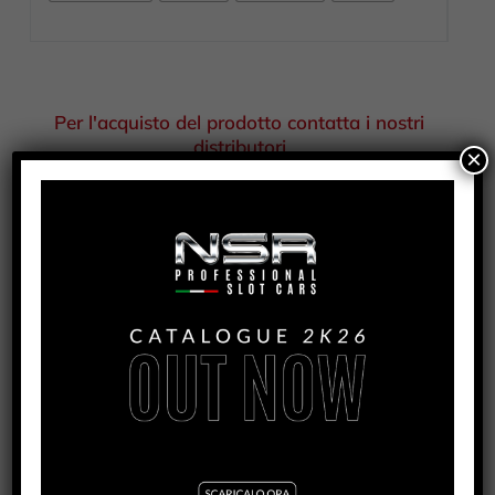
Per l'acquisto del prodotto contatta i nostri
distributori
×
COD
1228/1229/1230
CATEGORIE
,
BRACCETTI | SOSPENSIONI | VITI
,
MECCANICA
RICAMBI
ETICHETTE
,
,
,
Abarth S2000
AUDI R18
GT3
Mosler
,
EVO5
RENAULT CLIO
PRODOTTI CORRELATI
CORVETTE C7.R – TEST CAR YELLOW