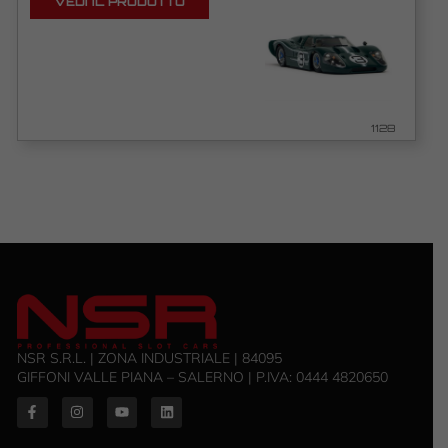
VEDI IL PRODOTTO
1128
NSR S.R.L. | ZONA INDUSTRIALE | 84095
GIFFONI VALLE PIANA – SALERNO | P.IVA: ‭0444 4820650‬