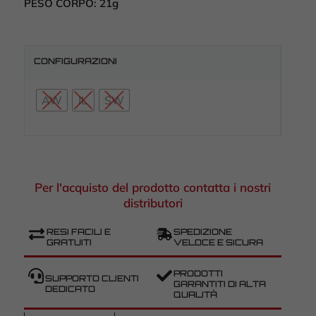
PESO CORPO:
21g
CONFIGURAZIONI
AW
IL
SW
Per l'acquisto del prodotto contatta i nostri
distributori
RESI FACILI E
SPEDIZIONE
GRATUITI
VELOCE E SICURA
PRODOTTI
SUPPORTO CLIENTI
GARANTITI DI ALTA
DEDICATO
QUALITÀ