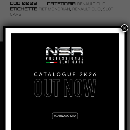
COD
0009
CATEGORIA
RENAULT CLIO
ETICHETTE
,
,
PIET MONDRIAN
RENAULT CLIO
SLOT
CARS
×
PANORAMICA
RENAULT CLIO – PIET MONDRIAN
PRODUZIONE:
2016
MESE:
Febbraio
MOTORE AW:
King 21 EVO3 – 21.400 rpm
MOTORE SW:
Shark 25.000 rpm
MOTORE IL:
King Evo3 21.400 rpm
LARGHEZZA:
63mm
ALTEZZA:
45mm
LUNGHEZZA:
125.5mm
PASSO:
82mm