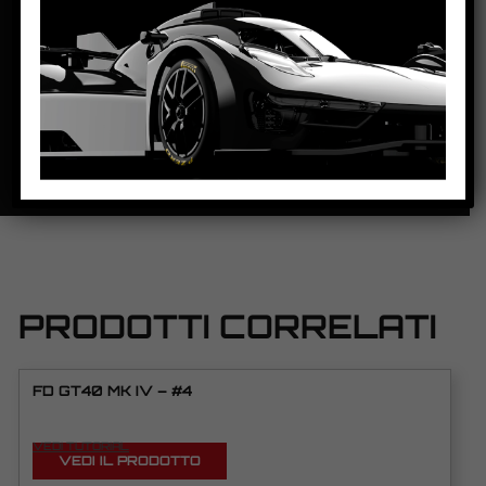
DISTANZA ASSE POSTERIORE/GUIDA:
100mm
PESO CORPO:
21g
SCHEDA TECNICA
PRODOTTI CORRELATI
FD GT40 MK IV – #4
VEDI TUTORIAL
VEDI IL PRODOTTO