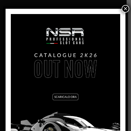
×
PANORAMICA
PORSCHE 997 GT3 – VAILLANT
– #6
PRODUZIONE:
2022
MESE:
Agosto
MOTORE AW:
King 21 Evo3 – 21.400 rpm
MOTORE SW:
Shark 25K – 25.000 rpm
LARGHEZZA:
62.5mm
ALTEZZA:
36mm
LUNGHEZZA:
136mm
PASSO:
73mm
DISTANZA ASSE POSTERIORE/GUIDA:
92mm
PESO CORPO:
19,5g
SCHEDA TECNICA