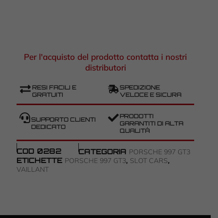
Per l'acquisto del prodotto contatta i nostri
distributori
RESI FACILI E
SPEDIZIONE
GRATUITI
VELOCE E SICURA
PRODOTTI
SUPPORTO CLIENTI
GARANTITI DI ALTA
DEDICATO
QUALITÀ
COD
0282
CATEGORIA
PORSCHE 997 GT3
ETICHETTE
,
,
PORSCHE 997 GT3
SLOT CARS
VAILLANT