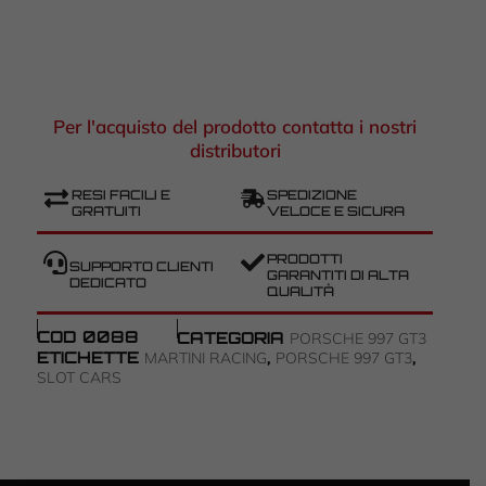
Per l'acquisto del prodotto contatta i nostri
distributori
RESI FACILI E
SPEDIZIONE
GRATUITI
VELOCE E SICURA
PRODOTTI
SUPPORTO CLIENTI
GARANTITI DI ALTA
DEDICATO
QUALITÀ
COD
0088
CATEGORIA
PORSCHE 997 GT3
ETICHETTE
,
,
MARTINI RACING
PORSCHE 997 GT3
SLOT CARS