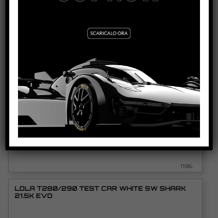
PRODOTTI CORRELATI
BMW Z4 GT3 – BODY WHITE KIT – INCLUDING
MECHANIC AW KING EVO3 21K
VEDI TUTORIAL
VEDI IL PRODOTTO
1196
LOLA T280/290 TEST CAR WHITE SW SHARK
21.5K EVO