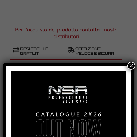
Per l'acquisto del prodotto contatta i nostri
distributori
RESI FACILI E
SPEDIZIONE
GRATUITI
VELOCE E SICURA
×
PRODOTTI
SUPPORTO CLIENTI
GARANTITI DI ALTA
DEDICATO
QUALITÀ
COD
0047
CATEGORIA
PORSCHE 917K
ETICHETTE
,
,
PORSCHE 917K
SLOT CARS
VERVA
STREET RACING