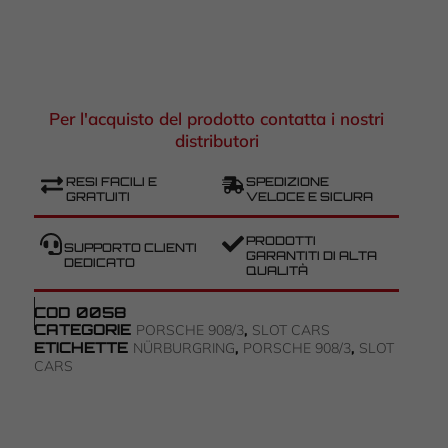
Per l'acquisto del prodotto contatta i nostri
distributori
RESI FACILI E
SPEDIZIONE
GRATUITI
VELOCE E SICURA
PRODOTTI
SUPPORTO CLIENTI
GARANTITI DI ALTA
DEDICATO
QUALITÀ
COD
0058
CATEGORIE
,
PORSCHE 908/3
SLOT CARS
ETICHETTE
,
,
NÜRBURGRING
PORSCHE 908/3
SLOT
CARS