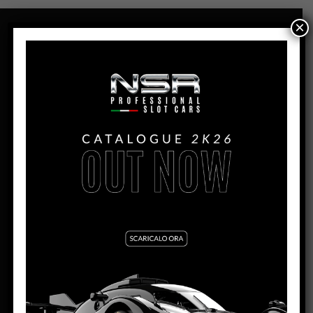
×
PANORAMICA
PORSCHE 908/3 – 1000 KM
NÜRBURGRING 1970 WINNER –
#22
PRODUZIONE:
2018
MESE:
Febbraio
MOTORE SW:
Shark EVO 21,5 – 21.900 rpm
LARGHEZZA:
64.5mm
ALTEZZA:
24mm
LUNGHEZZA:
124.5mm
PASSO:
76mm
DISTANZA ASSE POSTERIORE/GUIDA:
98.5mm
PESO CORPO:
13,4g