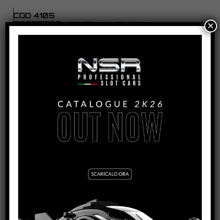
COD
4105
CATEGORIA
×
ATTREZZI | CONTENITORI
TAG
Formula 22/26
PRODOTTI CORRELATI
SET INSERTS FOR 16,5MM WHEELS (FORMULA
22/26)
VEDI TUTORIAL
VEDI IL PRODOTTO
5470/5471/5472/5473