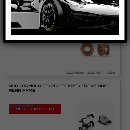
3/32 AUTOLUBRICANT & NO FRICTION
BUSHINGS
VEDI TUTORIAL
VEDI IL PRODOTTO
4803/4805/4806/4847/4868
NSR FORMULA 22/26 COCKPIT + FRONT AND
REAR ARMS
VEDI TUTORIAL
VEDI IL PRODOTTO