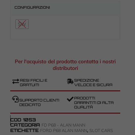
CONFIGURAZIONI
SW
Per l'acquisto del prodotto contatta i nostri
distributori
RESI FACILI E
SPEDIZIONE
GRATUITI
VELOCE E SICURA
PRODOTTI
SUPPORTO CLIENTI
GARANTITI DI ALTA
DEDICATO
QUALITÀ
COD
1053
CATEGORIA
FD P68 - ALAN MANN
ETICHETTE
,
FORD P68 ALAN MANN
SLOT CARS