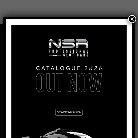
×
PANORAMICA
P68 ALAN MANN – LIMITED
BRITISH EDITION – #33
PRODUZIONE:
2005
MESE:
Luglio
MOTORE SW:
Shark EVO 21.5K – 21.500 rpm
LARGHEZZA:
62.5mm
ALTEZZA:
28.5mm
LUNGHEZZA:
142mm
PASSO:
75.3mm
DISTANZA ASSE POSTERIORE/GUIDA:
94mm
PESO CORPO:
16.3g