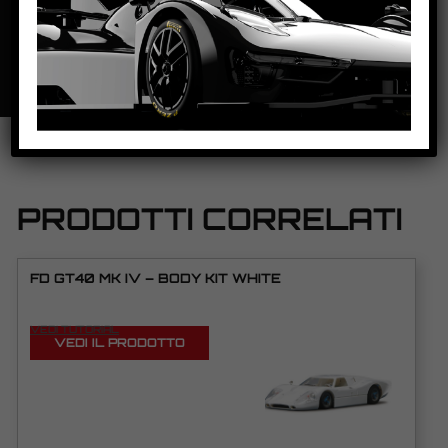
SCHEDA TECNICA
PRODOTTI CORRELATI
FD GT40 MK IV – BODY KIT WHITE
VEDI TUTORIAL
VEDI IL PRODOTTO