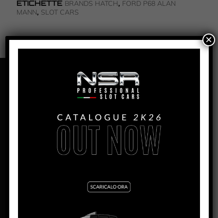
ETICHETTE
,
BRANDS HATCH
FORD P68 ALAN
,
MANN
SLOT CARS
×
PANORAMICA
P68 ALAN MANN – BRANDS
HATCH 1968 – #34
PRODUZIONE:
2017
MESE:
Aprile
MOTORE SW:
Shark 20K – 20.000 rpm
LARGHEZZA:
62.5mm
ALTEZZA:
28.5mm
LUNGHEZZA:
142mm
PASSO:
75.3mm
DISTANZA ASSE POSTERIORE/GUIDA:
94mm
PESO CORPO:
16.3g