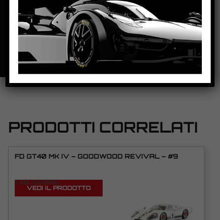
SCHEDA TECNICA
PRODOTTI CORRELATI
FD GT40 MK IV – GOODWOOD REVIVAL – #9
VEDI TUTORIAL
VEDI IL PRODOTTO