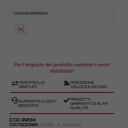
CONFIGURAZIONI
SW
Per l'acquisto del prodotto contatta i nostri
distributori
RESI FACILI E
SPEDIZIONE
GRATUITI
VELOCE E SICURA
PRODOTTI
SUPPORTO CLIENTI
GARANTITI DI ALTA
DEDICATO
QUALITÀ
COD
0034
CATEGORIA
FD P68 - ALAN MANN