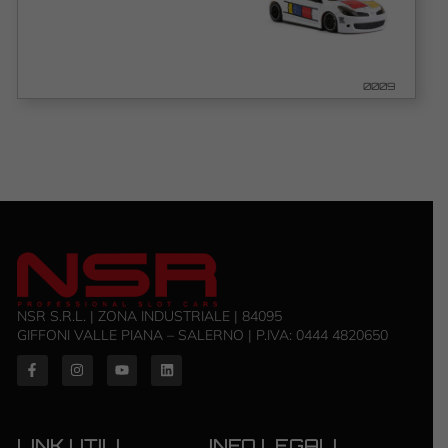
0009
NSR S.R.L. | ZONA INDUSTRIALE | 84095
GIFFONI VALLE PIANA – SALERNO | P.IVA: ‭0444 4820650‬
LINK UTILI
INFO LEGALI