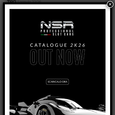
TAG
Formula 22/26
×
PRODOTTI CORRELATI
TREADED FRONT TYRES 18×9 (FOR 16/16,5 RIMS)
VEDI TUTORIAL
VEDI IL PRODOTTO
5250EVO
SLICK FRONT TYRES LOWEST PROFILE 16×8,5
(FOR 16/16,5/17 RIMS)