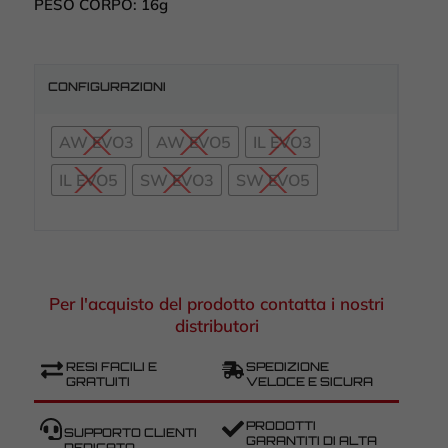
PESO CORPO:
16g
CONFIGURAZIONI
AW EVO3
AW EVO5
IL EVO3
IL EVO5
SW EVO3
SW EVO5
Per l'acquisto del prodotto contatta i nostri
distributori
RESI FACILI E
SPEDIZIONE
GRATUITI
VELOCE E SICURA
PRODOTTI
SUPPORTO CLIENTI
GARANTITI DI ALTA
DEDICATO