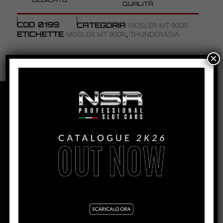
QUALITÀ
COD
0199
CATEGORIA
MOSLER MT 900R
ETICHETTE
,
MOSLER MT 900R
THUNDERASIA
×
PANORAMICA
MOSLER MT900R –
THUNDERASIA 2009 #69
PRODUZIONE:
2021
MESE:
Novembre
MOTORE AW:
King Evo3 21.400 rpm
MOTORE SW:
Shark 25.000 rpm
MOTORE IL:
King EVO3 21.400 rpm
LARGHEZZA:
64.5mm
ALTEZZA:
29mm