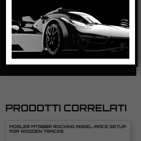
LUNGHEZZA:
137mm
PASSO:
84.1mm
DISTANZA ASSE POSTERIORE/GUIDA:
101mm
PESO CORPO:
16g
SCHEDA TECNICA
PRODOTTI CORRELATI
MOSLER MT900R ROCKING ANGEL-RACE SETUP
FOR WOODEN TRACKS