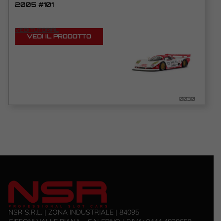
2005 #101
VEDI TUTORIAL
VEDI IL PRODOTTO
0030
NSR S.R.L. | ZONA INDUSTRIALE | 84095