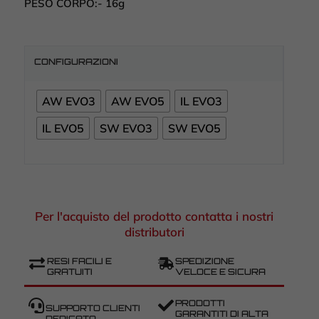
PESO CORPO:-
16g
CONFIGURAZIONI
AW EVO3
AW EVO5
IL EVO3
IL EVO5
SW EVO3
SW EVO5
Per l'acquisto del prodotto contatta i nostri
distributori
RESI FACILI E
SPEDIZIONE
GRATUITI
VELOCE E SICURA
PRODOTTI
SUPPORTO CLIENTI
GARANTITI DI ALTA
DEDICATO