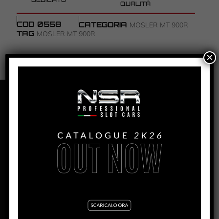
QUALITÀ
COD
0558
CATEGORIA
MOSLER MT 900R
TAG
MOSLER MT 900R
×
PANORAMICA
MOSLER MT900R MARTINI
LIVERY RED #58
PRODUZIONE:
2024
MESE:
Novembre
MOTORE AW:
King Evo3 21.400 rpm
MOTORE SW:
Shark 25.000 rpm
MOTORE IL:
King Evo3 21.400 rpm
LARGHEZZA:
64,5mm
ALTEZZA:
29mm