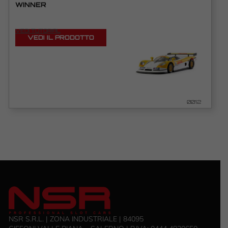
WINNER
VEDI TUTORIAL
VEDI IL PRODOTTO
0012
NSR S.R.L. | ZONA INDUSTRIALE | 84095