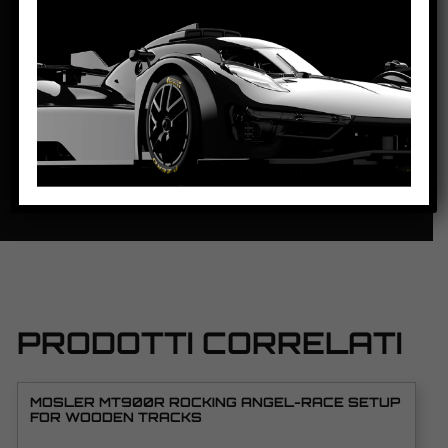
LUNGHEZZA:
137mm
PASSO: 84,1
mm
DISTANZA ASSE POSTERIORE / GUIDA: 101
mm
PESO CORPO:-
16g
SCHEDA TECNICA
PRODOTTI CORRELATI
MOSLER MT900R ROCKING ANGEL-RACE SETUP
FOR WOODEN TRACKS