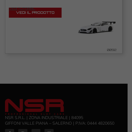
VEDI TUTORIAL
VEDI IL PRODOTTO
0092
NSR S.R.L. | ZONA INDUSTRIALE | 84095
GIFFONI VALLE PIANA – SALERNO | P.IVA: ‭0444 4820650‬