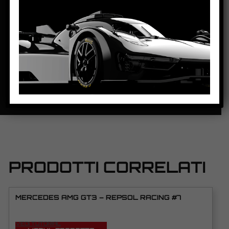
PASSO:
84.1mm
DISTANZA ASSE POSTERIORE/GUIDA:
100.4mm
PESO CORPO:
21g
SCHEDA TECNICA
PRODOTTI CORRELATI
MERCEDES AMG GT3 – REPSOL RACING #7
VEDI TUTORIAL