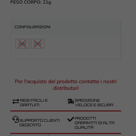
PESO CORPO:
21g
CONFIGURAZIONI
AW
SW
Per l'acquisto del prodotto contatta i nostri
distributori
RESI FACILI E
SPEDIZIONE
GRATUITI
VELOCE E SICURA
PRODOTTI
SUPPORTO CLIENTI
GARANTITI DI ALTA
DEDICATO
QUALITÀ