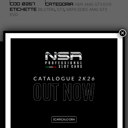
COD
0267
CATEGORIA
NSR AMG GT3 EVO
ETICHETTE
,
,
BILSTEIN
GT3
MERCEDES AMG GT3
EVO
×
PANORAMICA
MERCEDES AMG GT3 EVO –
BILSTEIN #9 – 24H
NÜRBURGRING 2017
PRODUZIONE:
2022
MESE:
Giugno
MOTORE AW:
King Evo3 21.400 rpm
MOTORE SW:
Shark 25K – 25.000 rpm
LARGHEZZA:
64.5mm
ALTEZZA:
38.1mm
LUNGHEZZA:
146,9mm