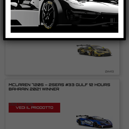
MCLAREN 720S – JP MOTORSPORT #111 YELLOW
AW KING 21 EVO3
VEDI TUTORIAL
VEDI IL PRODOTTO
0449
MCLAREN 720S – 2SEAS #33 GULF 12 HOURS
BAHRAIN 2021 WINNER
VEDI TUTORIAL
VEDI IL PRODOTTO