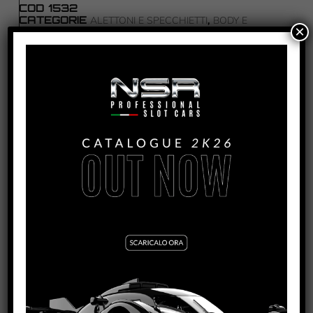
COD
1532
CATEGORIE
,
ALETTONI E SPECCHIETTI
BODY E
×
,
ACCESSORI
RICAMBI
TAG
MCLAREN 720S
PRODOTTI CORRELATI
MCLAREN 720S RACING FLEXIBLE REAR WING –
MIRRORS
VEDI TUTORIAL
VEDI IL PRODOTTO
1533