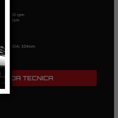
 – 21.400 rpm
25.000 rpm
r wing)
RE/GUIDA:
104mm
HEDA TECNICA