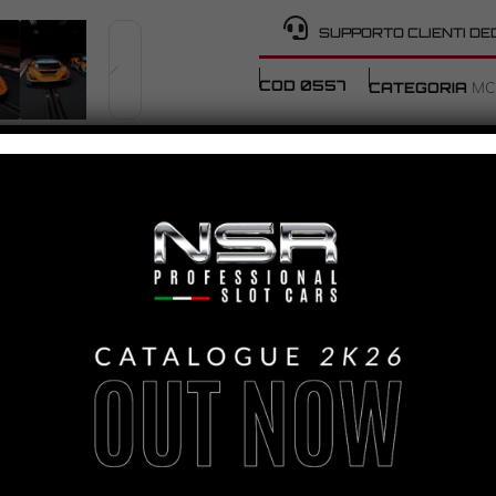
SUPPORTO CLIENTI DE
COD
0557
MC
CATEGORIA
PANORAMICA
MCLAREN 720S
OPEN 2022 #7