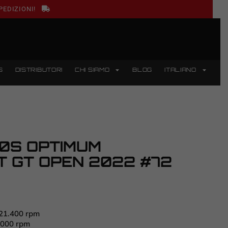
PEDIZIONI!
S
DISTRIBUTORI
CHI SIAMO
BLOG
ITALIANO
0S OPTIMUM
 GT OPEN 2022 #72
 21.400 rpm
.000 rpm