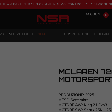
TUITA A PARTIRE DA UN ORDINE MINIMO. CONTROLLA LA SEZIONE S
ACCOUNT
0
RSE
NUOVE USCITE
NLAB
COMPETIZIONI
TUTORIAL
MCLAREN 72
MOTORSPORT
PRODUZIONE:
2025
MESE:
Settembre
MOTORE AW:
King 21 Evo3 –
MOTORE SW:
Shark 25K – 25