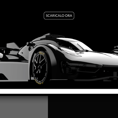
PRODUZIONE:
2025
MESE:
Settembre
MOTORE AW:
King 21 Evo3
MOTORE SW:
Shark 25K – 
LARGHEZZA:
65.3mm
ALTEZZA:
33,2mm (excl. rea
LUNGHEZZA:
145mm
PASSO:
84mm
DISTANZA ASSE POSTERIO
PESO CORPO: 2
1,1g
SC