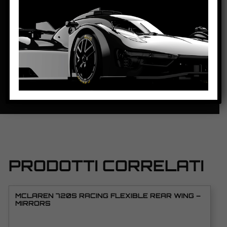
PASSO:
84mm
DISTANZA ASSE POSTERIORE/GUIDA:
104mm
PESO CORPO:
21.1g
SCHEDA TECNICA
PRODOTTI CORRELATI
MCLAREN 720S RACING FLEXIBLE REAR WING –
MIRRORS