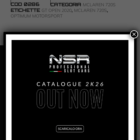
COD
0286
CATEGORIA
MCLAREN 720S
ETICHETTE
,
,
GT OPEN 2020
MCLAREN 720S
OPTIMUM MOTORSPORT
×
PANORAMICA
MCLAREN 720S – OPTIMUM
MOTORSPORT #72 – GT OPEN
2020
PRODUZIONE:
2022
MESE:
Ottobre
MOTORE AW:
King Evo3 21.400 rpm
MOTORE SW:
Shark 25.000 rpm
LARGHEZZA:
65.3mm
ALTEZZA:
33.2mm (excl. rear wing)
LUNGHEZZA:
145mm