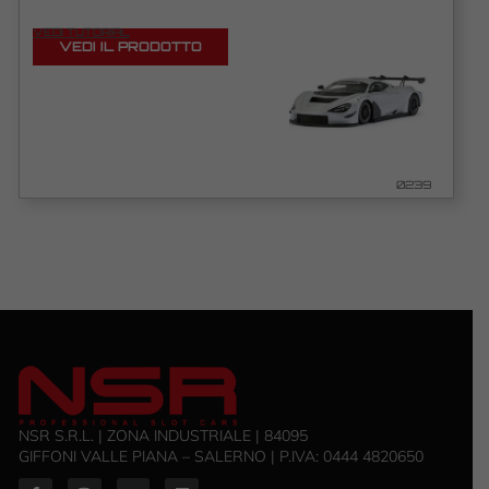
VEDI TUTORIAL
VEDI IL PRODOTTO
0239
NSR S.R.L. | ZONA INDUSTRIALE | 84095
GIFFONI VALLE PIANA – SALERNO | P.IVA: ‭0444 4820650‬