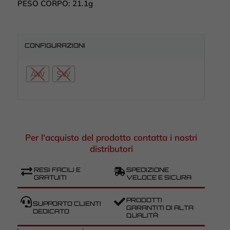
PESO CORPO:
21.1g
CONFIGURAZIONI
AW
SW
Per l'acquisto del prodotto contatta i nostri
distributori
RESI FACILI E
SPEDIZIONE
GRATUITI
VELOCE E SICURA
PRODOTTI
SUPPORTO CLIENTI
GARANTITI DI ALTA
DEDICATO
QUALITÀ